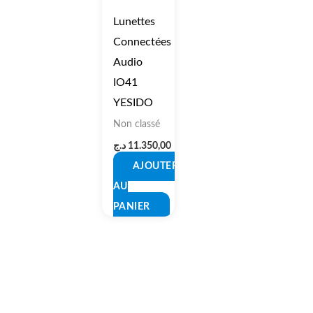
Lunettes
Connectées
Audio
IO41
YESIDO
Non classé
د.ج
11.350,00
AJOUTER
AU
PANIER