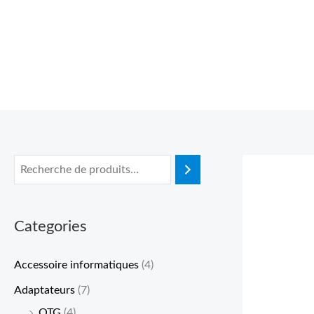
Aller
au
contenu
Categories
Accessoire informatiques
(4)
Adaptateurs
(7)
OTG
(4)