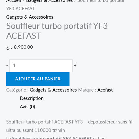
Accueil
/
Gadgets & Accessoires
/ Souffleur turbo portatif
YF3 ACEFAST
Gadgets & Accessoires
Souffleur turbo portatif YF3
ACEFAST
د.ج
8.900,00
-
+
AJOUTER AU PANIER
Catégorie :
Gadgets & Accessoires
Marque :
Acefast
Description
Avis (0)
Souffleur turbo portatif ACEFAST YF3 – dépoussiéreur sans fil
ultra puissant 110000 tr/min
Le
Souffleur turbo portatif YF3 ACEFAST
est un