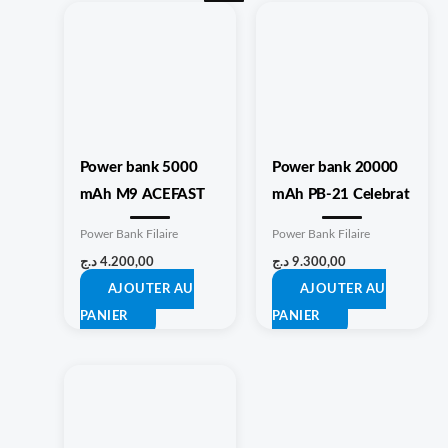
Power bank 5000
Power bank 20000
mAh M9 ACEFAST
mAh PB-21 Celebrat
Power Bank Filaire
Power Bank Filaire
د.ج
4.200,00
د.ج
9.300,00
AJOUTER AU
AJOUTER AU
PANIER
PANIER
Ce
produit
a