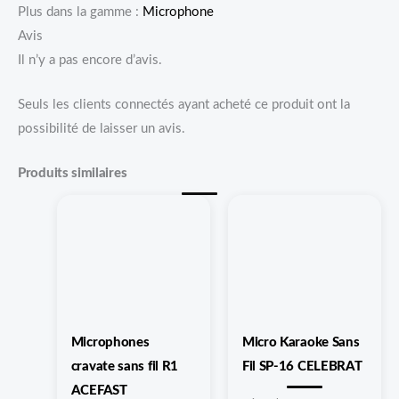
Plus dans la gamme :
Microphone
Avis
Il n’y a pas encore d’avis.
Seuls les clients connectés ayant acheté ce produit ont la
possibilité de laisser un avis.
Produits similaires
Ce
produit
a
plusieurs
variations.
Les
Microphones
Micro Karaoke Sans
options
cravate sans fil R1
Fil SP-16 CELEBRAT
peuvent
ACEFAST
être