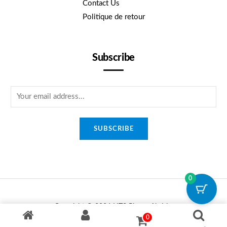
Contact Us
Politique de retour
Subscribe
E
m
a
SUBSCRIBE
i
l
*
0
Copyright © 2026 HTS Phone Algérie.
0