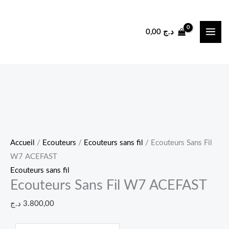
Aller
quantité
au
de
0,00
د.ج
contenu
Ecouteurs
Sans
Fil
W7
ACEFAST
Accueil
/
Ecouteurs
/
Ecouteurs sans fil
/ Ecouteurs Sans Fil
W7 ACEFAST
Ecouteurs sans fil
Ecouteurs Sans Fil W7 ACEFAST
د.ج
3.800,00