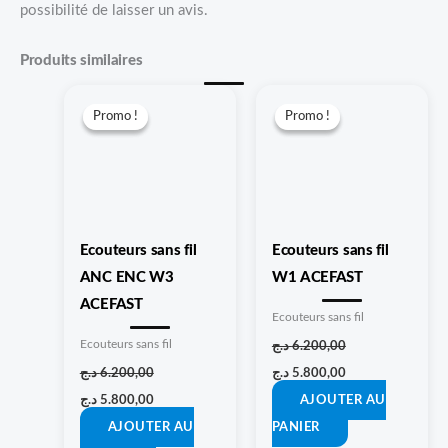
possibilité de laisser un avis.
Produits similaires
Le
Le
Le
Le
prix
prix
prix
prix
Promo !
Promo !
Promo !
Promo !
initial
actuel
initial
actuel
était :
est :
était :
est :
5.800,00 د.ج.
6.200,00 د.ج.
5.800,00 د.ج.
6.200,00 د.ج.
Ecouteurs sans fil
Ecouteurs sans fil
ANC ENC W3
W1 ACEFAST
ACEFAST
Ecouteurs sans fil
Ecouteurs sans fil
د.ج
6.200,00
د.ج
6.200,00
د.ج
5.800,00
د.ج
5.800,00
AJOUTER AU
AJOUTER AU
PANIER