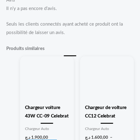
Avis
Il n’y a pas encore d’avis.
Seuls les clients connectés ayant acheté ce produit ont la
possibilité de laisser un avis.
Produits similaires
Plage
Ce
Ce
de
produit
produit
prix :
1.600,00 د.ج
a
a
à
1.800,00 د.ج
plusieurs
plusieurs
variations.
variations.
Les
Les
Chargeur voiture
Chargeur de voiture
options
options
43W CC-09 Celebrat
CC12 Celebrat
peuvent
peuvent
être
être
Chargeur Auto
Chargeur Auto
choisies
choisies
د.ج
1.900,00
د.ج
1.600,00
–